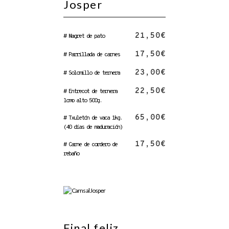
Josper
21,50€
# Magret de pato
17,50€
# Parrillada de carnes
23,00€
# Solomillo de ternera
22,50€
# Entrecot de ternera
lomo alto 500g.
65,00€
# Txuletón de vaca 1kg.
(40 días de maduración)
17,50€
# Carne de cordero de
rebaño
Final feliz