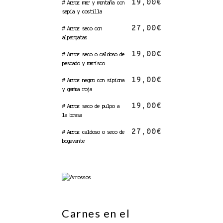
19,00€
# Arroz mar y montaña con
sepia y costilla
27,00€
# Arroz seco con
alpargatas
19,00€
# Arroz seco o caldoso de
pescado y marisco
19,00€
# Arroz negro con sipiona
y gamba roja
19,00€
# Arroz seco de pulpo a
la brasa
27,00€
# Arroz caldoso o seco de
bogavante
Carnes en el