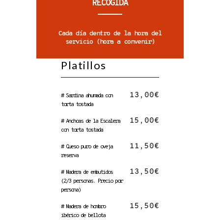
RECOGIDA
Cada día dentro de la hora del
servicio (hora a convenir)
Platillos
13,00€
# Sardina ahumada con
torta tostada
15,00€
# Anchoas de la Escalera
con torta tostada
11,50€
# Queso puro de oveja
reserva
13,50€
# Madera de embutidos
(2/3 personas. Precio por
persona)
15,50€
# Madera de hombro
ibérico de bellota