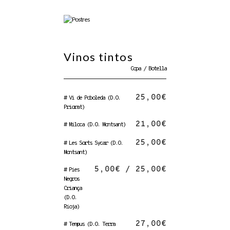
Vinos tintos
Copa / Botella
25,00€
# Vi de Poboleda (D.O.
Priorat)
21,00€
# Miloca (D.O. Montsant)
25,00€
# Les Sorts Sycar (D.O.
Montsant)
5,00€ / 25,00€
# Pies
Negros
Criança
(D.O.
Rioja)
27,00€
# Tempus (D.O. Terra