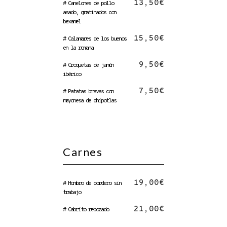
13,50€
# Canelones de pollo
asado, gratinados con
bexamel
15,50€
# Calamares de los buenos
en la romana
9,50€
# Croquetas de jamón
ibérico
7,50€
# Patatas bravas con
mayonesa de chipotlas
Carnes
19,00€
# Hombro de cordero sin
trabajo
21,00€
# Cabrito rebozado