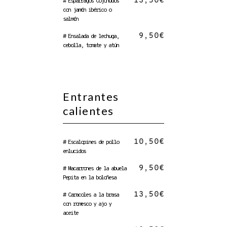
13,50€
# Espárragos Cojonudos
con jamón ibérico o
salmón
9,50€
# Ensalada de lechuga,
cebolla, tomate y atún
Entrantes
calientes
10,50€
# Escalopines de pollo
enlucidos
9,50€
# Macarrones de la abuela
Pepita en la boloñesa
13,50€
# Caracoles a la brasa
con romesco y ajo y
aceite