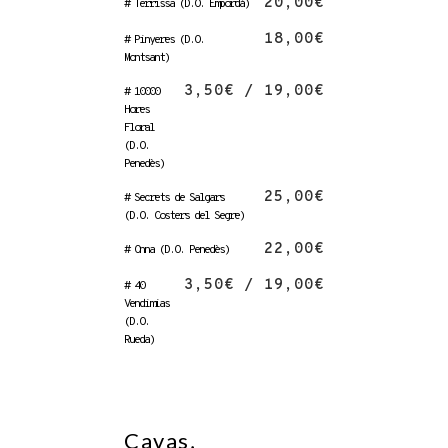
20,00€
# Terrissa (D.O. Empordà)
18,00€
# Pinyeres (D.O.
Montsant)
3,50€ / 19,00€
# 10000
Hores
Floral
(D.O.
Penedès)
25,00€
# Secrets de Salgars
(D.O. Costers del Segre)
22,00€
# Onna (D.O. Penedès)
3,50€ / 19,00€
# 40
Vendimias
(D.O.
Rueda)
Cavas,