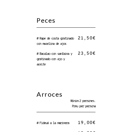
Peces
21,50€
# Rape de costa gratinado
con muselina de ajos
23,50€
# Bacalao con sanfaina y
gratinado con ajo y
aceite
Arroces
Mínim 2 persones.
Preu per persona
19,00€
# Fideuá a la marinera