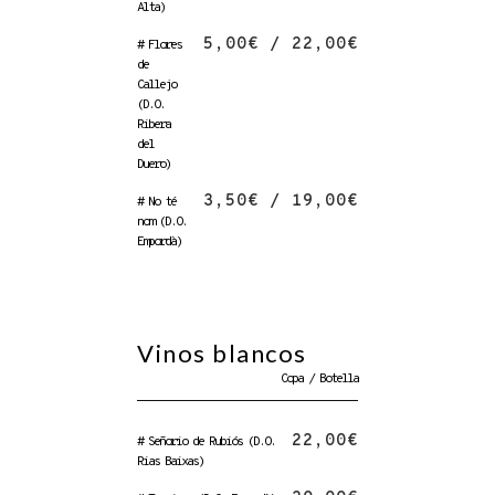
Alta)
5,00€ / 22,00€
# Flores
de
Callejo
(D.O.
Ribera
del
Duero)
3,50€ / 19,00€
# No té
nom (D.O.
Empordà)
Vinos blancos
Copa / Botella
22,00€
# Señorio de Rubiós (D.O.
Rias Baixas)