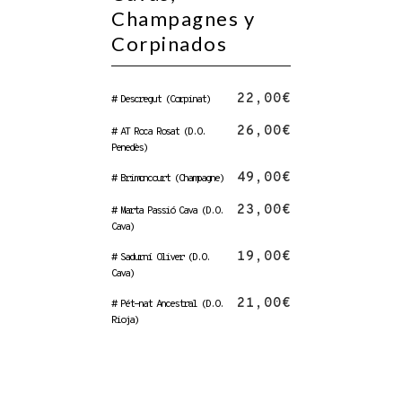
Champagnes y
Corpinados
22,00€
# Descregut (Corpinat)
26,00€
# AT Roca Rosat (D.O.
Penedès)
49,00€
# Brimoncourt (Champagne)
23,00€
# Marta Passió Cava (D.O.
Cava)
19,00€
# Sadurní Oliver (D.O.
Cava)
21,00€
# Pét-nat Ancestral (D.O.
Rioja)