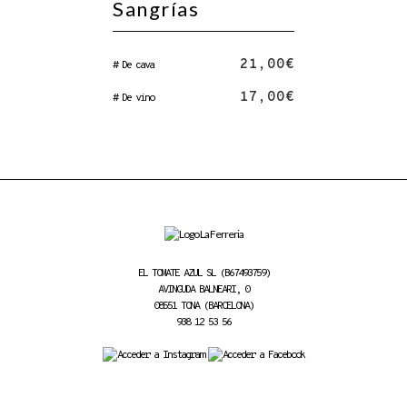
Sangrías
21,00€
# De cava
17,00€
# De vino
EL TOMATE AZUL SL (B67493759)
AVINGUDA BALNEARI, 0
08551 TONA (BARCELONA)
938 12 53 56