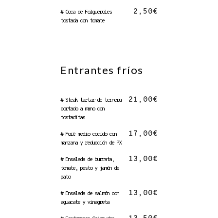
2,50€
# Coca de Folgueroles
tostada con tomate
Entrantes fríos
21,00€
# Steak tartar de ternera
cortado a mano con
tostaditas
17,00€
# Foiè medio cocido con
manzana y reducción de PX
13,00€
# Ensalada de burrata,
tomate, pesto y jamón de
pato
13,00€
# Ensalada de salmón con
aguacate y vinagreta